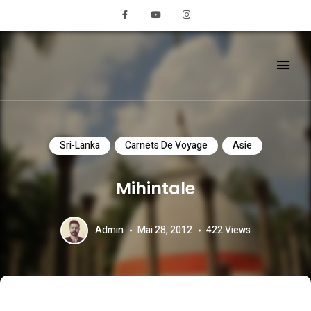
REMIGLOBETROTTE
Sri-Lanka
Carnets De Voyage
Asie
Mihintale
Admin
Mai 28, 2012
422
Views